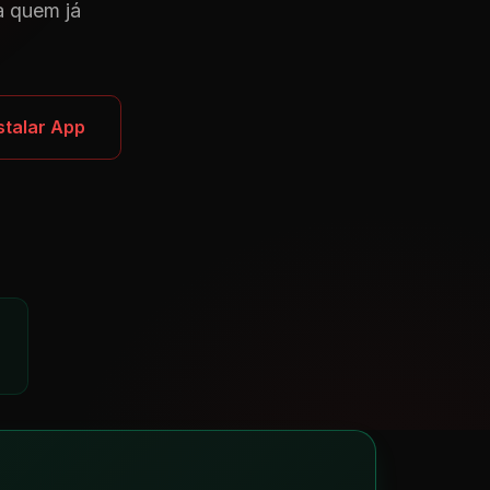
a quem já
stalar App