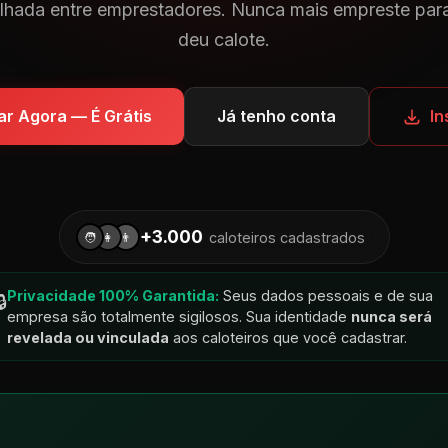
lhada entre emprestadores. Nunca mais empreste par
deu calote.
r Agora — É Grátis
Já tenho conta
In
+3.000
caloteiros cadastrados
🧑
👩
👨
Privacidade 100% Garantida:
Seus dados pessoais e de sua
🔒
empresa são totalmente sigilosos. Sua identidade
nunca será
revelada ou vinculada
aos caloteiros que você cadastrar.