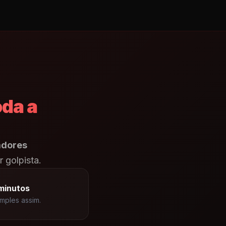
oda a
adores
 golpista.
minutos
mples assim.