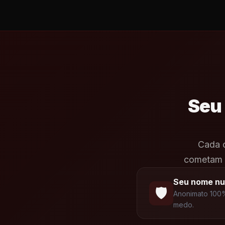
Seu
Cada c
cometam o
Seu nome nu
🛡️
Anonimato 100%
medo.