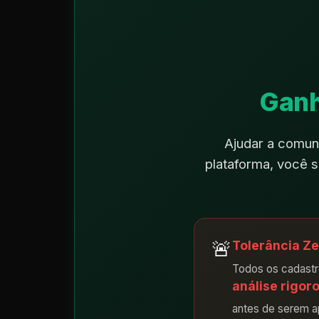
Ganh
Ajudar a comun
plataforma, você
🚨
Tolerância Ze
Todos os cadast
análise rigor
antes de serem ap