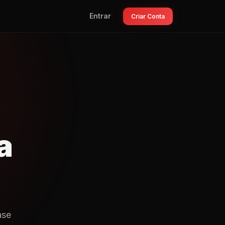
Entrar
Criar Conta
a
ase