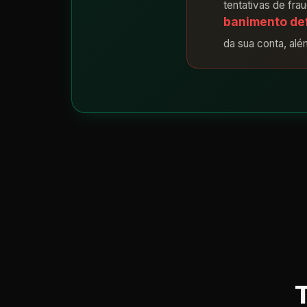
tentativas de fra
banimento def
da sua conta, alé
T